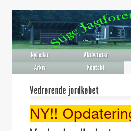
Nyheder
Aktiviteter
Arkiv
Kontakt
Vedrørende jordkøbet
NY!! Opdaterin